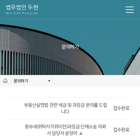
문의하기
문의하기
부동산실명법 관련 세금 및 과징금 문의를 드립
접수완료
니다.
종부세(위탁자지위이전)과징금 단체소송 의뢰
접수완료
서 담당자:윤정아