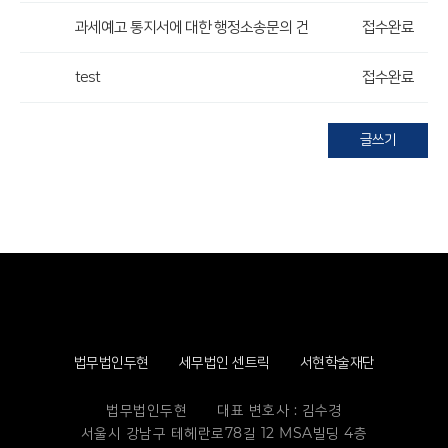
과세예고 통지서에 대한 행정소송문의 건
접수완료
test
접수완료
글쓰기
법무법인두현
세무법인 센트릭
서현학술재단
법무법인두현
대표 변호사 : 김수경
서울시 강남구 테헤란로78길 12 MSA빌딩 4층